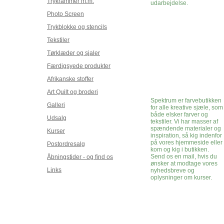
Trykrammer m.m.
udarbejdelse.
Photo Screen
Trykblokke og stencils
Tekstiler
Tørklæder og sjaler
Færdigsyede produkter
Afrikanske stoffer
Art Quilt og broderi
Spektrum er farvebutikken
Galleri
for alle kreative sjæle, som
både elsker farver og
Udsalg
tekstiler. Vi har masser af
spændende materialer og
Kurser
inspiration, så kig indenfor
på vores hjemmeside eller
Postordresalg
kom og kig i butikken.
Send os en mail, hvis du
Åbningstider - og find os
ønsker at modtage vores
Links
nyhedsbreve og
oplysninger om kurser.