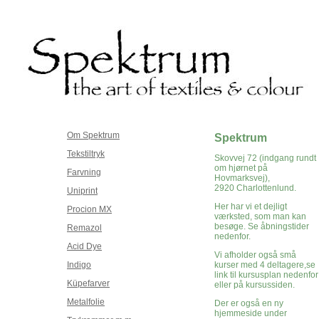
Om Spektrum
Spektrum
Tekstiltryk
Skovvej 72 (indgang rundt
om hjørnet på
Farvning
Hovmarksvej),
2920 Charlottenlund.
Uniprint
Her har vi et dejligt
Procion MX
værksted, som man kan
besøge. Se åbningstider
Remazol
nedenfor.
Acid Dye
Vi afholder også små
Indigo
kurser med 4 deltagere,se
link til kursusplan nedenfor
Küpefarver
eller på kursussiden.
Metalfolie
Der er også en ny
hjemmeside under