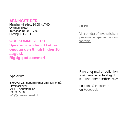
ÅBNINGSTIDER
Mandag - tirsdag: 10.00 - 17.00
OBS!
Onsdag lukket
Torsdag: 10.00 - 17.00
Vi arbejder på nye prisliste
Fredag: LUKKET
priserne på specielt farve
OBS:
SOMMERFERIE
forkerte.
Spektrum holder lukket fra
onsdag den 8. juli til den 10.
august.
Rigtig god sommer!
Ring eller mail endelig, hvi
spørgsmål eller forslag til 
Spektrum
kursusemner efter
året 202
Skovvej 72, indgang rundt om hjørnet på
Følg os på
Instagram
Hovmarksvej,
2900 Charlottenlund
og
Facebook
39 63 85 00
info@spektrumtextil.dk